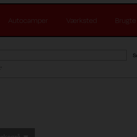
Autocamper
Værksted
Brugte 
S
"
rkegrå