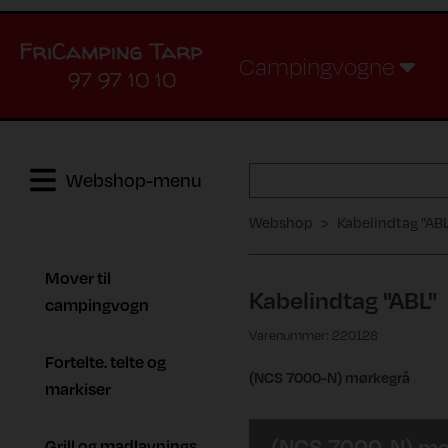
Campingvogne
97 97 10 10
Webshop-menu
Webshop
Kabelindtag "ABL
Mover til
Kabelindtag "ABL"
campingvogn
Varenummer: 220128
Fortelte. telte og
(NCS 7000-N) mørkegrå
markiser
(NCS 7000-N) mø
Grill og madlavnings