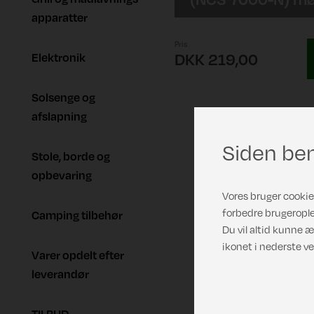
apparatter
Pris
Elektronik
DKK 219,00
Solsenge og
afslapning
Siden ben
Stole, borde og
opbevaring
Vores bruger cookies
forbedre brugerople
Camping tilbehør
Du vil altid kunne æ
ikonet i nederste ve
Varer opdelt efter
leverandør
TILBUD