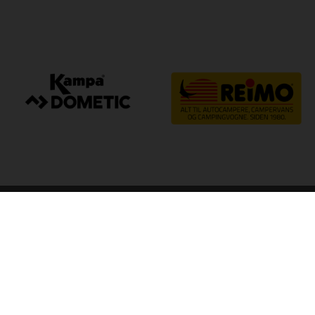
arp
Kvalitet til camping