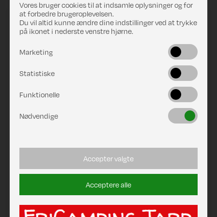
Vores bruger cookies til at indsamle oplysninger og for
at forbedre brugeroplevelsen.
Låg til Wecamp affaldstank
Du vil altid kunne ændre dine indstillinger ved at trykke
på ikonet i nederste venstre hjørne.
Marketing
Statistiske
Funktionelle
Nødvendige
Accepter valgte
Acceptere alle
Pris
DKK 29,00