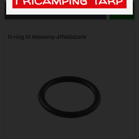
Læs mere
O-ring til Wecamp affaldstank