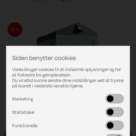
11 %
Siden benytter cookies
Vores bruger cookies til at indsamle oplysninger og for
at forbedre brugeroplevelsen.
Du vil altid kunne ændre dine indstillinger ved at trykke
på ikonet i nederste venstre hjørne.
Marketing
Statistiske
Pris
DKK 2.499,00
Funktionelle
2.799,00