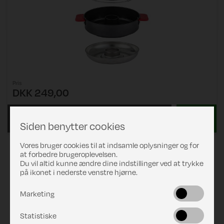
Pris
DKK 249,00
Læs mere
Siden benytter cookies
Vores bruger cookies til at indsamle oplysninger og for
at forbedre brugeroplevelsen.
Du vil altid kunne ændre dine indstillinger ved at trykke
på ikonet i nederste venstre hjørne.
Marketing
Statistiske