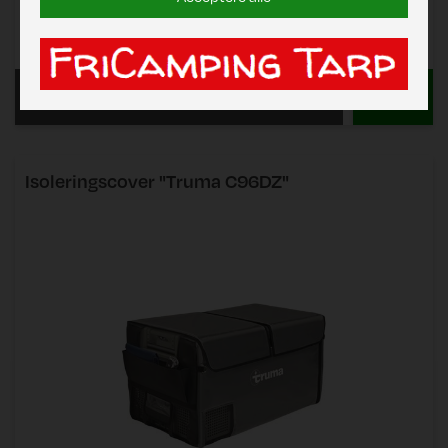
Pris
DKK 1.112,00
Læs mere
Isoleringscover "Truma C96DZ"