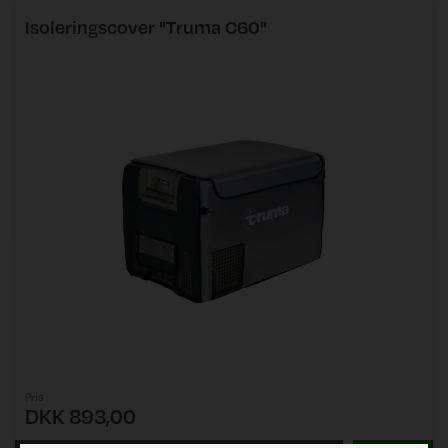
Isoleringscover "Truma C60"
Pris
DKK 893,00