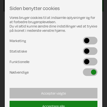
Læs mere
Siden benytter cookies
Vores bruger cookies til at indsamle oplysninger og for
at forbedre brugeroplevelsen.
Isoleringscover "Truma C73 | C69 DZ"
Du vil altid kunne ændre dine indstillinger ved at trykke
på ikonet i nederste venstre hjørne.
Marketing
Statistiske
Funktionelle
Nødvendige
Accepter valgte
Acceptere alle