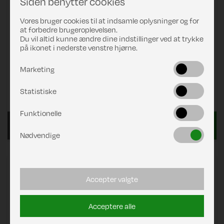
Siden benytter cookies
Vores bruger cookies til at indsamle oplysninger og for
at forbedre brugeroplevelsen.
Du vil altid kunne ændre dine indstillinger ved at trykke
på ikonet i nederste venstre hjørne.
Marketing
Statistiske
Pris
DKK 299,00
Funktionelle
Læs mere
Nødvendige
Kontakt til indgangstrin "C-Line"
Accepter valgte
Acceptere alle