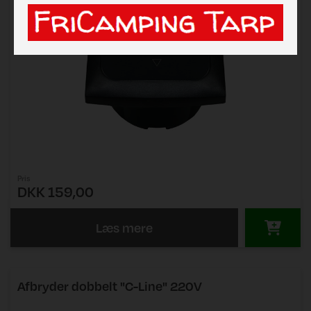
Pris
DKK 159,00
Læs mere
Afbryder dobbelt "C-Line" 220V