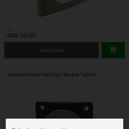
Pris
DKK 39,00
Læs mere
Vippekontakt med lys "Berker" 230V