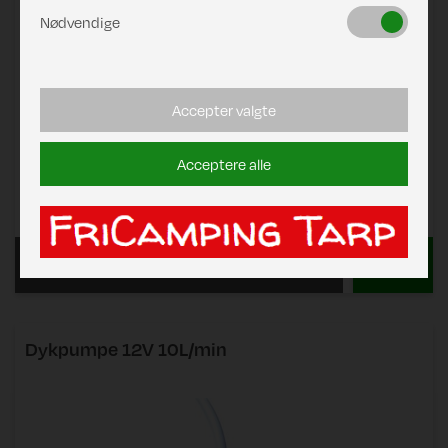
Nødvendige
Accepter valgte
Acceptere alle
Pris
DKK 1.049,00
Læs mere
Dykpumpe 12V 10L/min