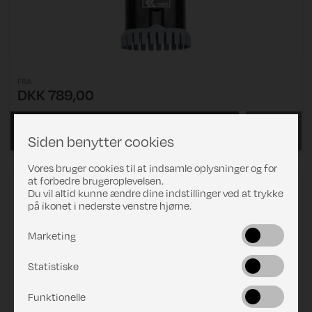
FRA
DKK 789,00
VÆLG
Læs mere
Siden benytter cookies
VARIANT
Vores bruger cookies til at indsamle oplysninger og for
at forbedre brugeroplevelsen.
Comet Selvsugende pumpe "Bi-Comet"
Du vil altid kunne ændre dine indstillinger ved at trykke
på ikonet i nederste venstre hjørne.
Marketing
Statistiske
Funktionelle