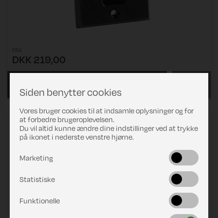
FRA
DKK 219,00
VÆLG
Læs mere
Siden benytter cookies
VARIANT
Vores bruger cookies til at indsamle oplysninger og for
at forbedre brugeroplevelsen.
Tilslutning til slange "BeFlexx"
Du vil altid kunne ændre dine indstillinger ved at trykke
på ikonet i nederste venstre hjørne.
Marketing
Statistiske
Funktionelle