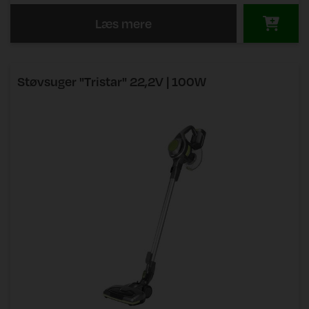
Læs mere
Støvsuger "Tristar" 22,2V | 100W