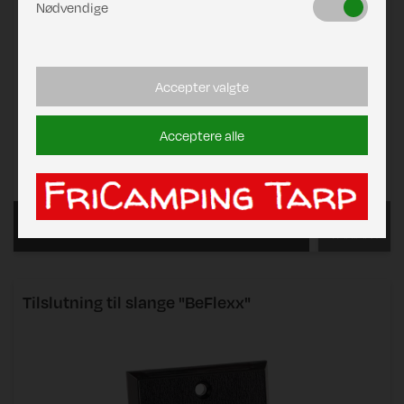
Nødvendige
Accepter valgte
Acceptere alle
FRA
DKK 139,00
VÆLG
Læs mere
VARIANT
Tilslutning til slange "BeFlexx"