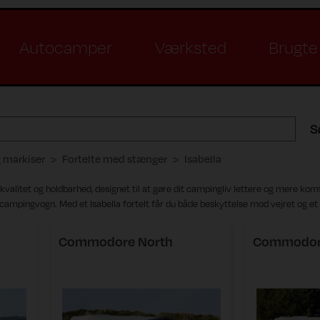
Autocamper
Værksted
Brugte 
S
g markiser
Fortelte med stænger
Isabella
 kvalitet og holdbarhed, designet til at gøre dit campingliv lettere og mere komfor
n campingvogn. Med et Isabella fortelt får du både beskyttelse mod vejret og et
Commodore North
Commodor