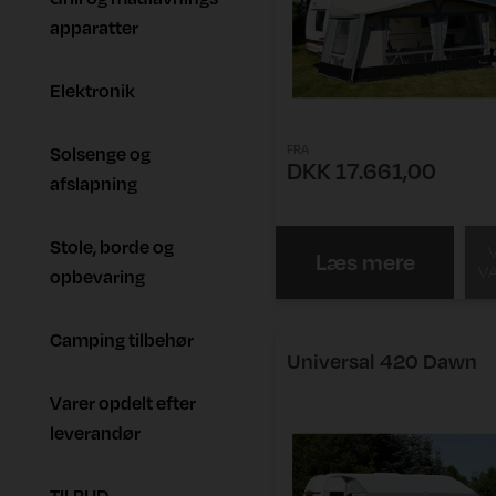
apparatter
Elektronik
FRA
Solsenge og
DKK 17.661,00
afslapning
Stole, borde og
Læs mere
V
opbevaring
Camping tilbehør
Universal 420 Dawn
Varer opdelt efter
leverandør
TILBUD