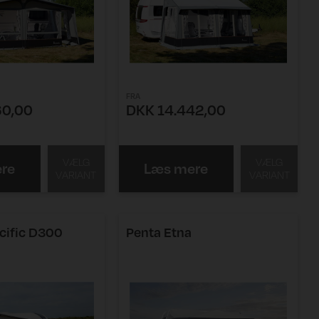
FRA
60,00
DKK 14.442,00
VÆLG
VÆLG
re
Læs mere
VARIANT
VARIANT
cific D300
Penta Etna