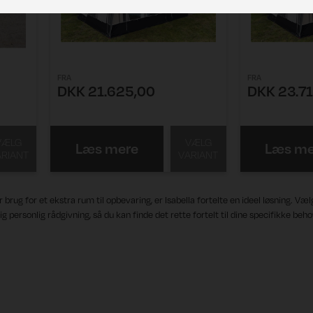
FRA
FRA
DKK 21.625,00
DKK 23.71
VÆLG
VÆLG
Læs mere
Læs me
ARIANT
VARIANT
 brug for et ekstra rum til opbevaring, er Isabella fortelte en ideel løsning. Væl
 personlig rådgivning, så du kan finde det rette fortelt til dine specifikke beho