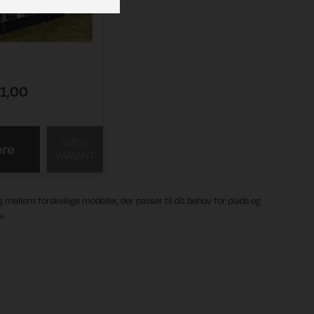
1,00
VÆLG
re
VARIANT
g mellem forskellige modeller, der passer til dit behov for plads og
v.