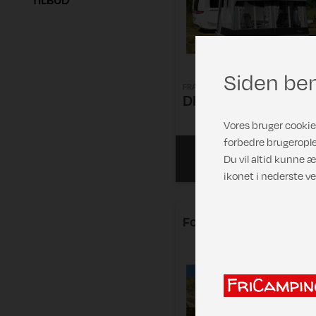
Siden ben
FRA
DKK 16.288,00
Vores bruger cookies
forbedre brugerople
Læs mere
Du vil altid kunne æ
V
ikonet i nederste ve
Forum Etna