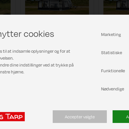
ytter cookies
Marketing
FRA
FRA
DKK 11.576,00
DKK 12.3
 til at indsamle oplysninger og for at
Statistiske
velsen.
VÆLG
VÆLG
Læs mere
Læs me
ndre dine indstillinger ved at trykke på
ARIANT
VARIANT
Funktionelle
nstre hjørne.
Nødvendige
Nordic 240
Nordic 30
Accepter valgte
A