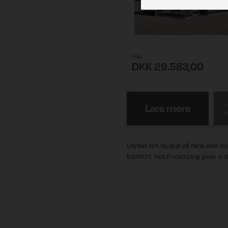
FRA
DKK 29.583,00
Læs mere
V
Uanset om du skal på ferie eller har
komfort. Hos Fricamping giver vi dig