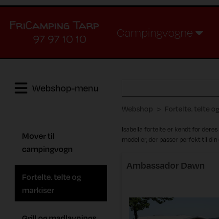
Campingvogne
97 97 10 10
Webshop-menu
Webshop
Fortelte. telte o
Isabella fortelte er kendt for deres
Mover til
modeller, der passer perfekt til di
campingvogn
Ambassador Dawn
Fortelte. telte og
markiser
Grill og madlavnings