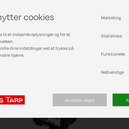
ytter cookies
Marketing
Pris
Pris
DKK 69,00
DKK 7.199
 til at indsamle oplysninger og for at
Statistiske
velsen.
Læs mere
Læs me
ndre dine indstillinger ved at trykke på
Funktionelle
nstre hjørne.
Nødvendige
o"
Lithiumbatteri "Enduro"
30A
Accepter valgte
A