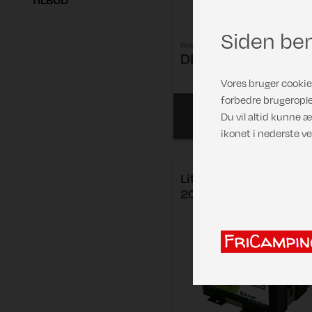
Siden ben
Pris
DKK 7.999,00
Vores bruger cookies
forbedre brugerople
Læs mere
Du vil altid kunne æ
ikonet i nederste ve
Lithiumbatteri "Endur
20A