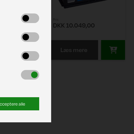
Pris
,00
DKK 10.049,00
re
Læs mere
cceptere alle