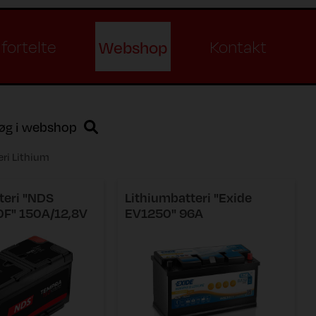
Webshop
fortelte
Kontakt
øg i webshop
eri Lithium
teri "NDS
Lithiumbatteri "Exide
0F" 150A/12,8V
EV1250" 96A