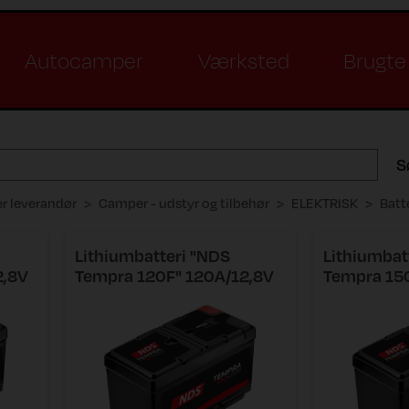
Autocamper
Værksted
Brugte 
S
er leverandør
Camper - udstyr og tilbehør
ELEKTRISK
Batt
Lithiumbatteri "NDS
Lithiumbat
2,8V
Tempra 120F" 120A/12,8V
Tempra 15