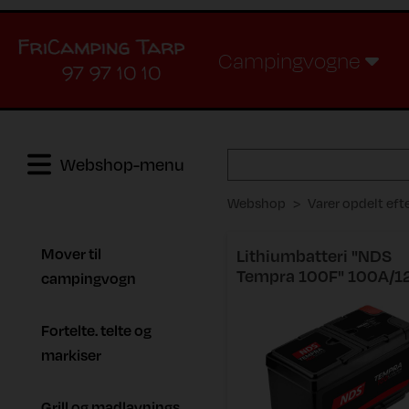
Campingvogne
97 97 10 10
Webshop-menu
Webshop
Varer opdelt eft
Mover til
Lithiumbatteri "NDS
Tempra 100F" 100A/1
campingvogn
Fortelte. telte og
markiser
Grill og madlavnings