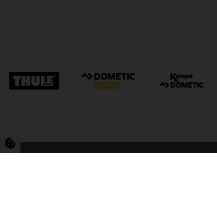
FriCamping Tarp
Kvalitet til camping