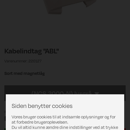
Kabelindtag "ABL"
Varenummer: 220127
Sort med magnetlåg
(NCS 3000-N) lysgrå
Siden benytter cookies
Pris
Vores bruger cookies til at indsamle oplysninger og for
DKK 219,00
at forbedre brugeroplevelsen.
Du vil altid kunne ændre dine indstillinger ved at trykke