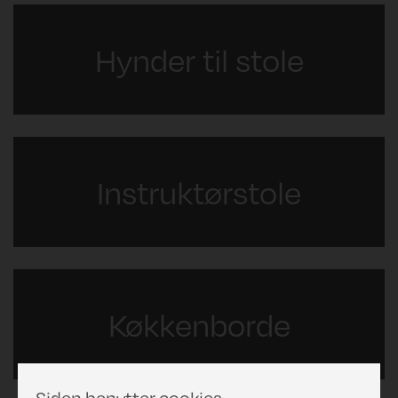
Hynder til stole
Instruktørstole
Køkkenborde
Siden benytter cookies