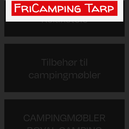
Relaxstole
Tilbehør til
campingmøbler
CAMPINGMØBLER