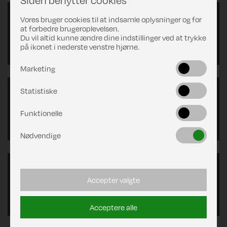
Vores bruger cookies til at indsamle oplysninger og for
Lamelbord
at forbedre brugeroplevelsen.
Du vil altid kunne ændre dine indstillinger ved at trykke
på ikonet i nederste venstre hjørne.
Marketing
Statistiske
Opbevaringsskabe
Funktionelle
Nødvendige
Positionsstole
Accepter valgte
Acceptere alle