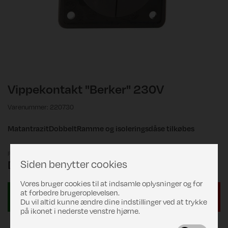
Vippekontakt "Berker" 230V
Varenummer: 220730
MatantrazitDobbeltRamme og isoleringsdåse tilkøbes
Pris
Siden benytter cookies
DKK 229,00
Vores bruger cookies til at indsamle oplysninger og for
at forbedre brugeroplevelsen.
Du vil altid kunne ændre dine indstillinger ved at trykke
på ikonet i nederste venstre hjørne.