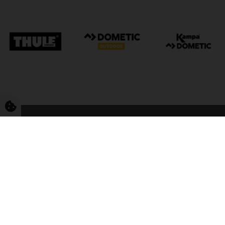
FriCamping Tarp
Kvalitet til camping