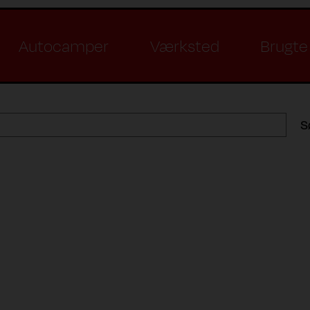
Autocamper
Værksted
Brugte 
S