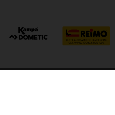
arp
Kvalitet til camping