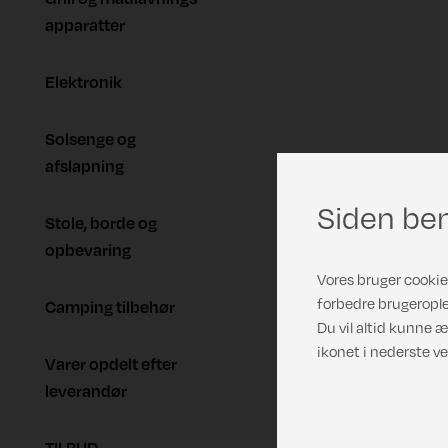
apparatter
Elektronik
Solsenge og
afslapning
Siden ben
Stole, borde og
opbevaring
Vores bruger cookies
forbedre brugerople
Camping tilbehør
Du vil altid kunne æ
ikonet i nederste ve
Varer opdelt efter
leverandør
TILBUD