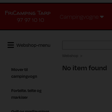
Campingvogne
97 97 10 10
Webshop-menu
Webshop
No item found
Mover til
campingvogn
Fortelte. telte og
markiser
Grill og madlavnings