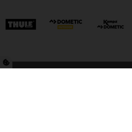
FriCamping Tarp
Kvalitet til camping