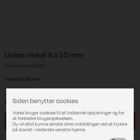
Union vinkel 8 x 10 mm
Varenummer: 602065
Vinkel8 x 10 mm.
Pris
Siden benytter cookies
DKK 129,00
Vores bruger cookies til at indsamle oplysninger og for
at forbedre brugeroplevelsen.
Du vil altid kunne ændre dine indstillinger ved at trykke
på ikonet i nederste venstre hjørne.