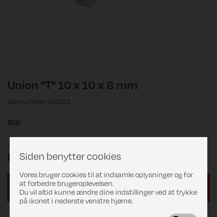
Union "T" 10 x 10 x 8 mm
Varenummer: 602073
Stål
Pris
Siden benytter cookies
DKK 199,00
Vores bruger cookies til at indsamle oplysninger og for
at forbedre brugeroplevelsen.
Du vil altid kunne ændre dine indstillinger ved at trykke
på ikonet i nederste venstre hjørne.