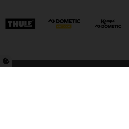
FriCamping Tarp
Kvalitet til camping