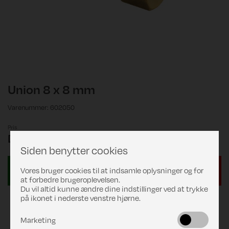
Union 8 x 8 mm
Varenummer: 602050
Pris
DKK 69,00
Siden benytter cookies
Vores bruger cookies til at indsamle oplysninger og for
at forbedre brugeroplevelsen.
Du vil altid kunne ændre dine indstillinger ved at trykke
på ikonet i nederste venstre hjørne.
Marketing