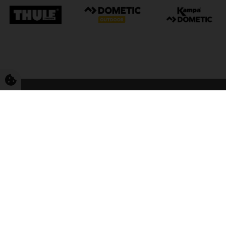
FriCamping Tarp
Kvalitet til camping