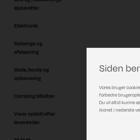
apparatter
Elektronik
Solsenge og
afslapning
Siden ben
Stole, borde og
opbevaring
Vores bruger cookies
forbedre brugerople
Camping tilbehør
Du vil altid kunne æ
ikonet i nederste ve
Varer opdelt efter
leverandør
TILBUD