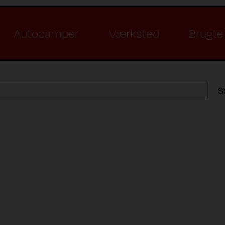
Autocamper
Værksted
Brugte 
S