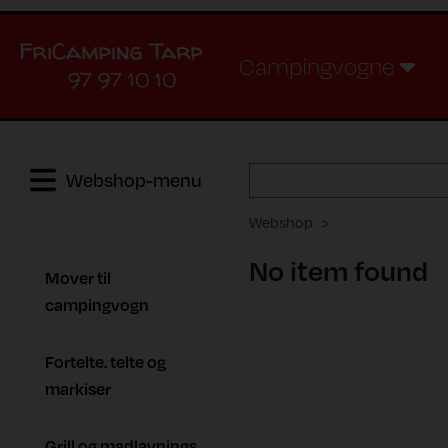
Campingvogne
97 97 10 10
Webshop-menu
Webshop
No item found
Mover til
campingvogn
Fortelte. telte og
markiser
Grill og madlavnings