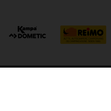
arp
Kvalitet til camping