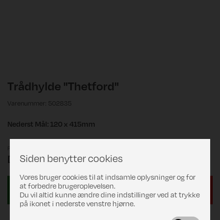
Trådhylde "Thetford"
Varenummer: 502835
Nederst Mål: 120 x 415mm
Pris
Siden benytter cookies
DKK 381,00
Vores bruger cookies til at indsamle oplysninger og for
at forbedre brugeroplevelsen.
Du vil altid kunne ændre dine indstillinger ved at trykke
på ikonet i nederste venstre hjørne.