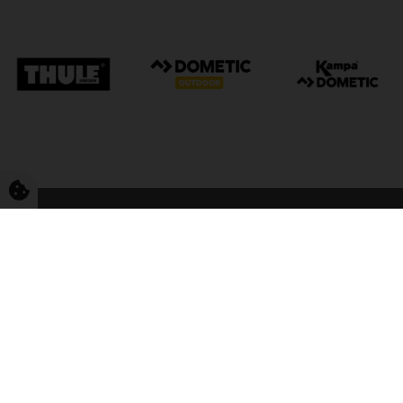
FriCamping Tarp
Kvalitet til camping