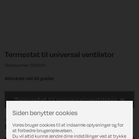
Termostat til universal ventilator
Varenummer: 505220
Aktiveres ved 50 grader
Termostat til universal ventilator
Siden benytter cookies
Pris
Vores bruger cookies til at indsamle oplysninger og for
DKK 159,00
at forbedre brugeroplevelsen.
Du vil altid kunne ændre dine indstillinger ved at trykke