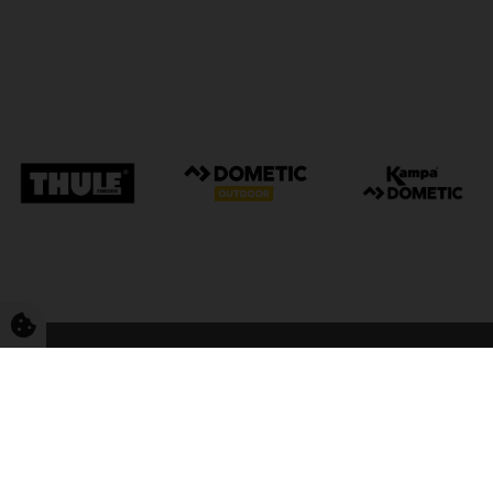
FriCamping Tarp
Kvalitet til camping