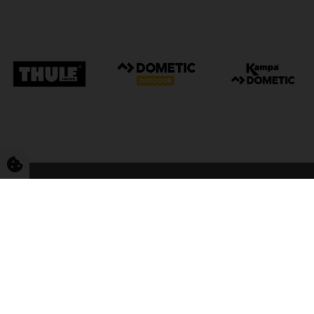
FriCamping Tarp
Kvalitet til camping