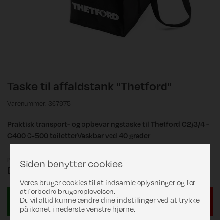
Taske til affaldstank "Thetford"
Varenummer: 367975
Praktisk transport- og opbevaringstaske til Thetford C2/3/4 -
C400 C-500 toiletterVaskbar ved 40 grader
Pris
Siden benytter cookies
DKK 319,00
Vores bruger cookies til at indsamle oplysninger og for
at forbedre brugeroplevelsen.
Du vil altid kunne ændre dine indstillinger ved at trykke
på ikonet i nederste venstre hjørne.