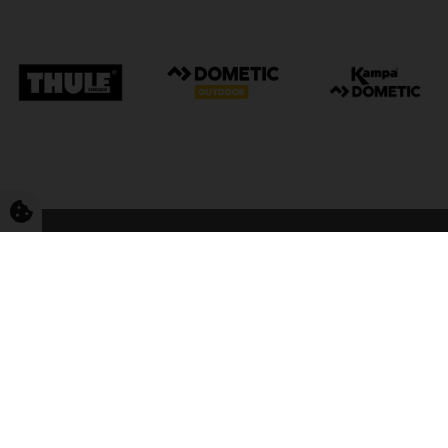
FriCamping Tarp
Kvalitet til camping