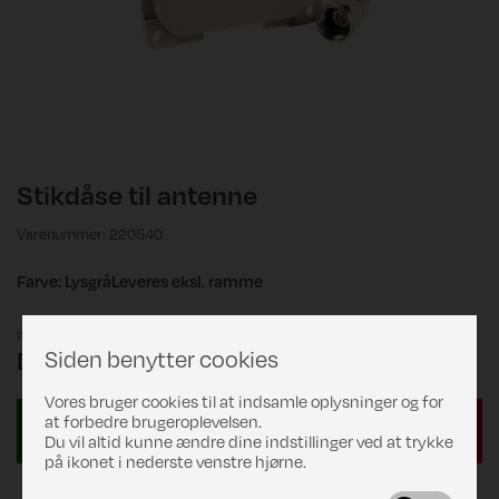
Stikdåse til antenne
Varenummer: 220540
Farve: LysgråLeveres eksl. ramme
Pris
Siden benytter cookies
DKK 89,00
Vores bruger cookies til at indsamle oplysninger og for
at forbedre brugeroplevelsen.
Du vil altid kunne ændre dine indstillinger ved at trykke
på ikonet i nederste venstre hjørne.