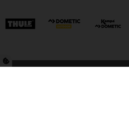
FriCamping Tarp
Kvalitet til camping