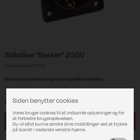
Stikdåse "Berker" 230V
Varenummer: 220703
BrunSchukoRamme og isoleringsdåse tilkøbes
Pris
Siden benytter cookies
DKK 99,00
Vores bruger cookies til at indsamle oplysninger og for
at forbedre brugeroplevelsen.
Du vil altid kunne ændre dine indstillinger ved at trykke
på ikonet i nederste venstre hjørne.