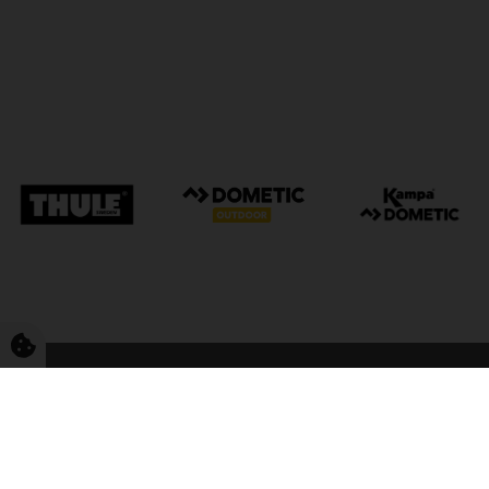
FriCamping Tarp
Kvalitet til camping