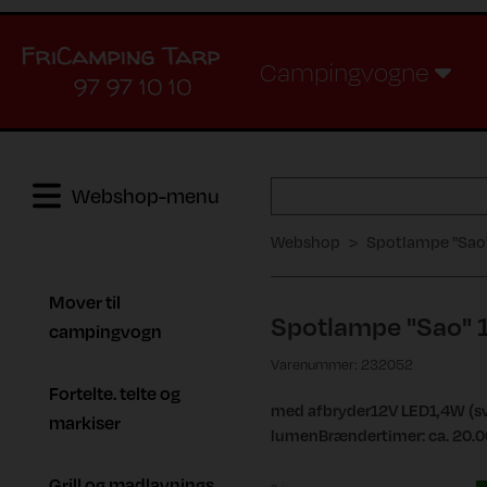
Campingvogne
97 97 10 10
Webshop-menu
Webshop
Spotlampe "Sao
Mover til
Spotlampe "Sao" 
campingvogn
Varenummer: 232052
Fortelte. telte og
med afbryder12V LED1,4W (sva
markiser
lumenBrændertimer: ca. 20.0
Grill og madlavnings