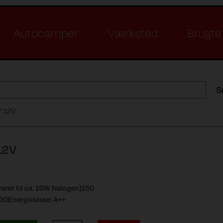
Autocamper
Værksted
Brugte 
S
" 12V
12V
rer til ca. 15W halogen)150
00Energiklasse: A++