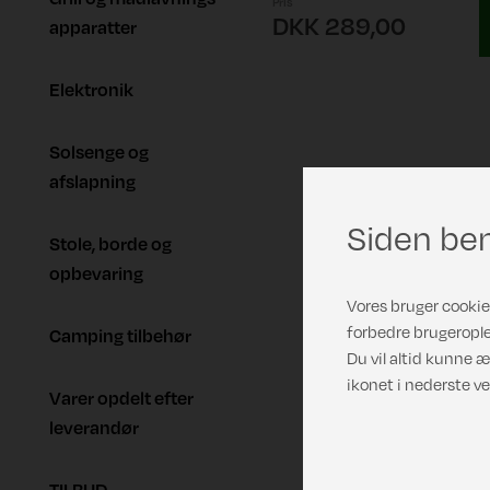
Pris
DKK 289,00
apparatter
Elektronik
Solsenge og
afslapning
Siden ben
Stole, borde og
opbevaring
Vores bruger cookies
forbedre brugerople
Camping tilbehør
Du vil altid kunne æ
ikonet i nederste ve
Varer opdelt efter
leverandør
TILBUD