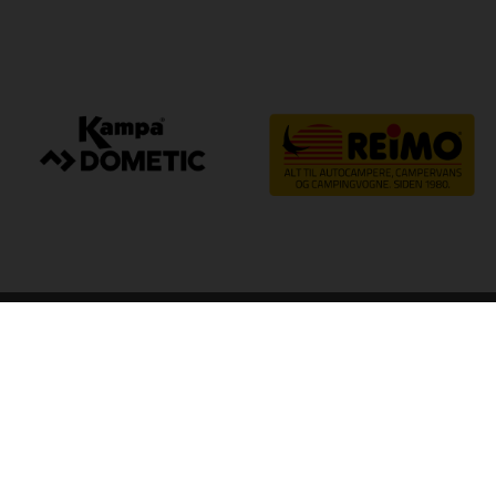
arp
Kvalitet til camping