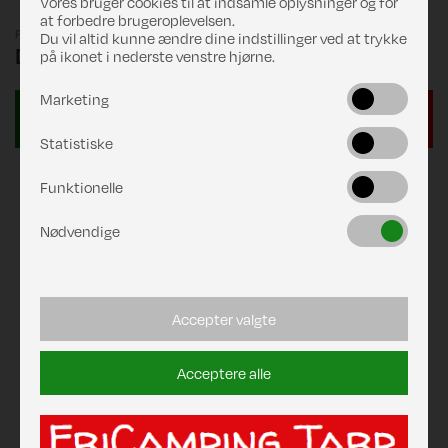
Vores bruger cookies til at indsamle oplysninger og for
at forbedre brugeroplevelsen.
Pris
Du vil altid kunne ændre dine indstillinger ved at trykke
DKK 5.659,00
på ikonet i nederste venstre hjørne.
Marketing
Statistiske
Funktionelle
Nødvendige
Accepter valgte
Acceptere alle