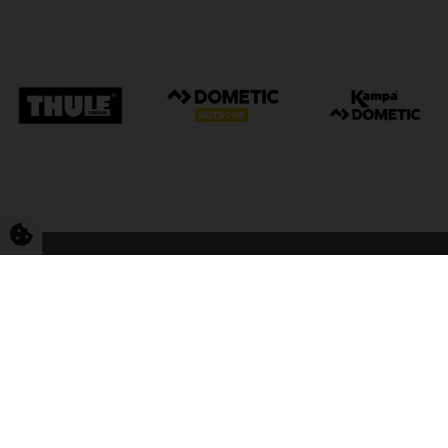
FriCamping Tarp
Kvalitet til camping