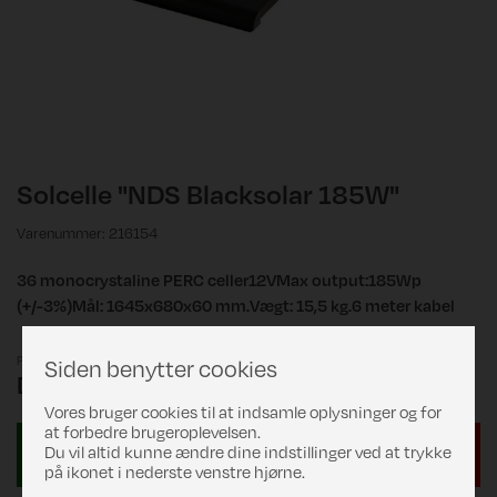
Solcelle "NDS Blacksolar 185W"
Varenummer: 216154
36 monocrystaline PERC celler12VMax output:185Wp
(+/-3%)Mål: 1645x680x60 mm.Vægt: 15,5 kg.6 meter kabel
Pris
Siden benytter cookies
DKK 3.699,00
Vores bruger cookies til at indsamle oplysninger og for
at forbedre brugeroplevelsen.
Du vil altid kunne ændre dine indstillinger ved at trykke
på ikonet i nederste venstre hjørne.