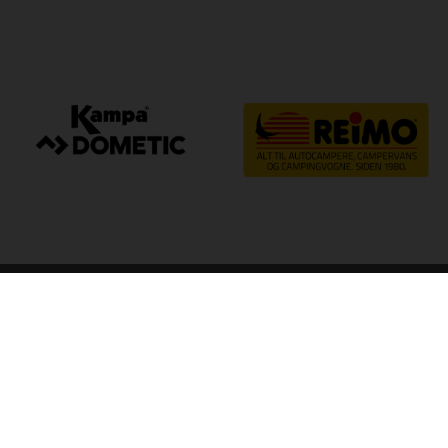
arp
Kvalitet til camping