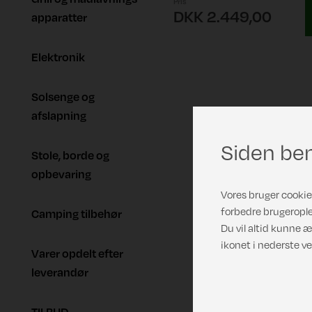
Pris
DKK 2.449,00
apparatter
Elektronik
Solsenge og
afslapning
Siden ben
Stole, borde og
opbevaring
Vores bruger cookies
forbedre brugerople
Camping tilbehør
Du vil altid kunne æ
ikonet i nederste ve
Varer opdelt efter
leverandør
TILBUD