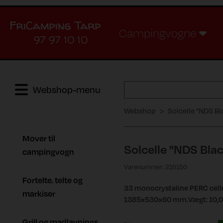
Campingvogne
97 97 10 10
Webshop-menu
Webshop
Solcelle "NDS Bl
Mover til
Solcelle "NDS Bla
campingvogn
Varenummer: 216150
Fortelte. telte og
33 monocrystaline PERC cel
markiser
1385x530x60 mm.Vægt: 10,0 
Grill og madlavnings