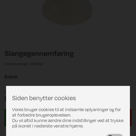
Slangegennemføring
Varenummer: 319612
Enkelt
Pris
Siden benytter cookies
DKK 15,00
Vores bruger cookies til at indsamle oplysninger og for
at forbedre brugeroplevelsen.
Du vil altid kunne ændre dine indstillinger ved at trykke
på ikonet i nederste venstre hjørne.