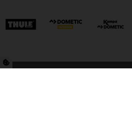
FriCamping Tarp
Kvalitet til camping