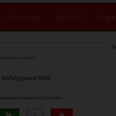
Autocamper
Værksted
Brugte 
S
mp Safetyguard NG3
p Safetyguard NG3
rd gasalarmLeveres med 2,5 m. kabel