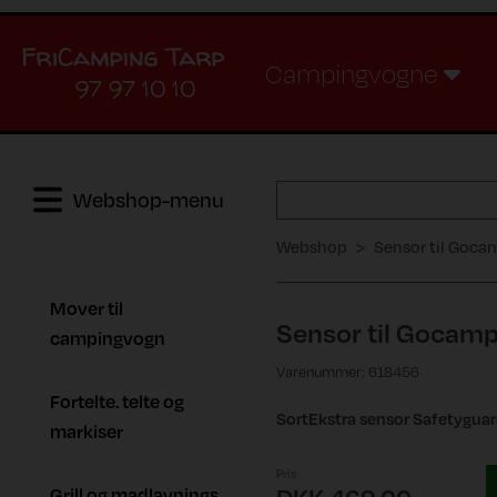
Campingvogne
97 97 10 10
Webshop-menu
Webshop
Sensor til Goca
Mover til
Sensor til Gocam
campingvogn
Varenummer: 618456
Fortelte. telte og
SortEkstra sensor Safetygua
markiser
Pris
Grill og madlavnings