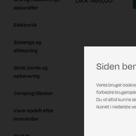
DKK 469,00
apparatter
Elektronik
Solsenge og
afslapning
Siden ben
Stole, borde og
opbevaring
Vores bruger cookies
forbedre brugerople
Camping tilbehør
Du vil altid kunne æ
ikonet i nederste ve
Varer opdelt efter
leverandør
TILBUD