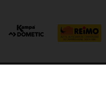
arp
Kvalitet til camping