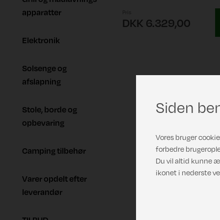
apparatter
Pris
DKK 6.329,00
Elektronik
Solsenge og
afslapning
Siden ben
Stole, borde og
opbevaring
Vores bruger cookies
forbedre brugerople
Camping tilbehør
Du vil altid kunne æ
ikonet i nederste ve
Varer opdelt efter
leverandør
TILBUD