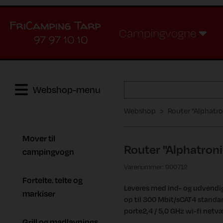
Campingvogne
97 97 10 10
Webshop-menu
Webshop
Router "Alphatr
Mover til
Router "Alphatron
campingvogn
Varenummer: 900712
Fortelte. telte og
Leveres med ind- og udvendi
markiser
op til 300 Mbit/sCAT4 standa
porte2,4 / 5,0 GHz wi-fi netv
Grill og madlavnings