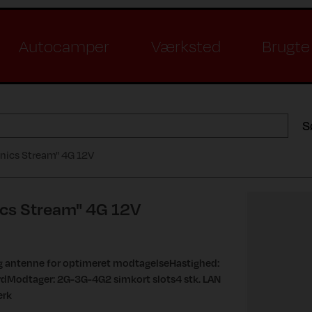
Autocamper
Værksted
Brugte 
S
onics Stream" 4G 12V
ics Stream" 4G 12V
g antenne for optimeret modtagelseHastighed:
rdModtager: 2G-3G-4G2 simkort slots4 stk. LAN
ærk