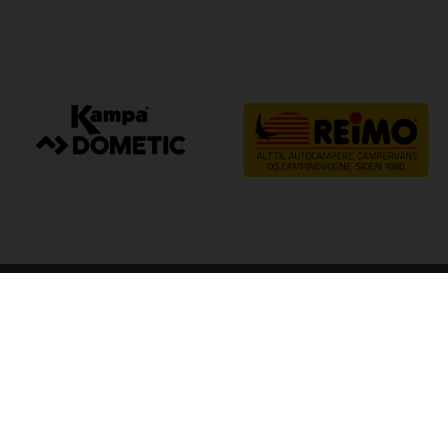
arp
Kvalitet til camping