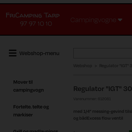
Campingvogne
97 97 10 10
Webshop-menu
Webshop
Regulator "IGT" 3
Mover til
Regulator "IGT" 30 
campingvogn
Varenummer: 612081
Fortelte. telte og
med 1/4" messing-gevind til
markiser
og bådExcess flow ventil
Grill og madlavnings