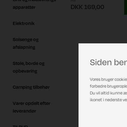
Pris
DKK 169,00
apparatter
Elektronik
Solsenge og
afslapning
Siden ben
Stole, borde og
opbevaring
Vores bruger cookies
forbedre brugerople
Camping tilbehør
Du vil altid kunne æ
ikonet i nederste ve
Varer opdelt efter
leverandør
TILBUD