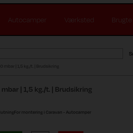
Autocamper
Værksted
Brugte 
S
0 mbar | 1,5 kg./t. | Brudsikring
mbar | 1,5 kg./t. | Brudsikring
slutningFor montering i Caravan - Autocamper