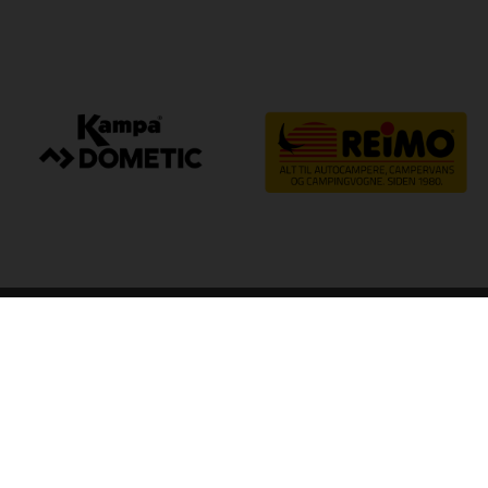
arp
Kvalitet til camping