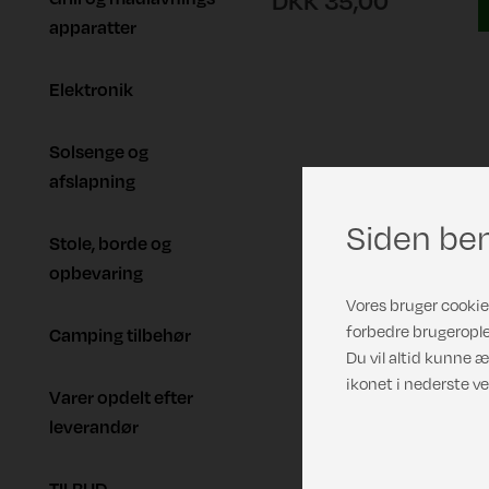
DKK 35,00
apparatter
Elektronik
Solsenge og
afslapning
Siden ben
Stole, borde og
opbevaring
Vores bruger cookies
forbedre brugerople
Camping tilbehør
Du vil altid kunne æ
ikonet i nederste ve
Varer opdelt efter
leverandør
TILBUD