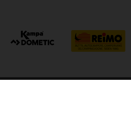
arp
Kvalitet til camping