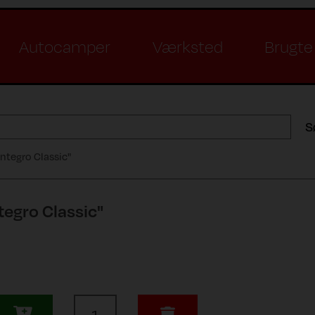
Autocamper
Værksted
Brugte 
S
ntegro Classic"
egro Classic"