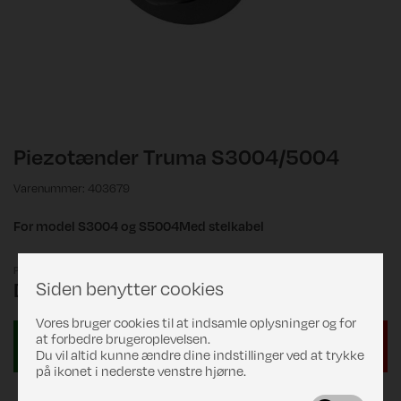
Piezotænder Truma S3004/5004
Varenummer: 403679
For model S3004 og S5004Med stelkabel
Pris
Siden benytter cookies
DKK 463,00
Vores bruger cookies til at indsamle oplysninger og for
at forbedre brugeroplevelsen.
Du vil altid kunne ændre dine indstillinger ved at trykke
på ikonet i nederste venstre hjørne.