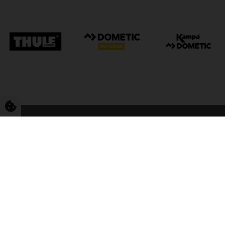
FriCamping Tarp
Kvalitet til camping