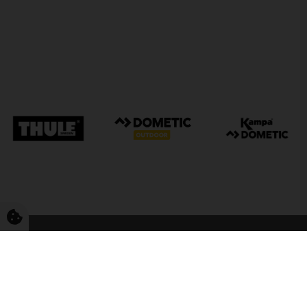
FriCamping Tarp
Kvalitet til camping