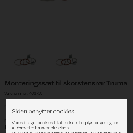
Monteringssæt til skorstensrør Truma
Varenummer: 403710
S3002/3004
Siden benytter cookies
Pris
Vores bruger cookies til at indsamle oplysninger og for
DKK 126,00
at forbedre brugeroplevelsen.