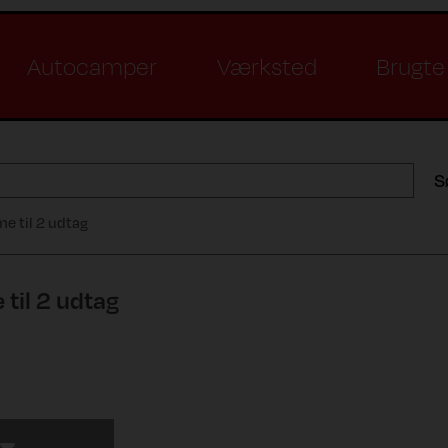
Autocamper
Værksted
Brugte 
S
 til 2 udtag
til 2 udtag