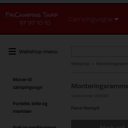
Campingvogne
97 97 10 10
Webshop-menu
Webshop
Monteringsramme
Mover til
Monteringsramme 
campingvogn
Varenummer: 220586
Fortelte. telte og
Farve: Mørkgrå
markiser
Mørk grå
Grill og madlavnings