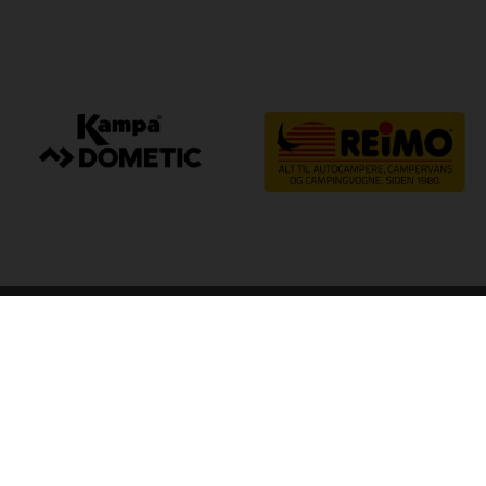
arp
Kvalitet til camping