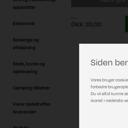
apparatter
Pris
Elektronik
DKK 39,00
Solsenge og
afslapning
Siden ben
Stole, borde og
opbevaring
Vores bruger cookies
forbedre brugerople
Camping tilbehør
Du vil altid kunne æ
ikonet i nederste ve
Varer opdelt efter
leverandør
TILBUD