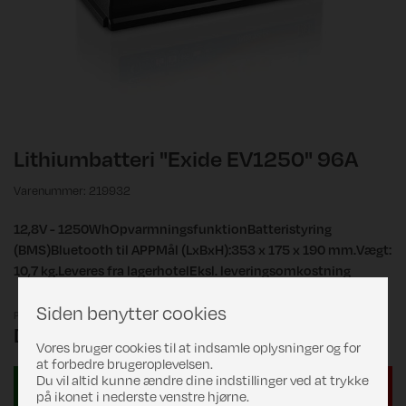
Lithiumbatteri "Exide EV1250" 96A
Varenummer: 219932
12,8V - 1250WhOpvarmningsfunktionBatteristyring
(BMS)Bluetooth til APPMål (LxBxH):353 x 175 x 190 mm.Vægt:
10,7 kg.Leveres fra lagerhotelEksl. leveringsomkostning
Siden benytter cookies
Pris
DKK 7.469,00
Vores bruger cookies til at indsamle oplysninger og for
at forbedre brugeroplevelsen.
Du vil altid kunne ændre dine indstillinger ved at trykke
på ikonet i nederste venstre hjørne.