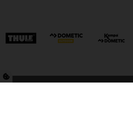
FriCamping Tarp
Kvalitet til camping