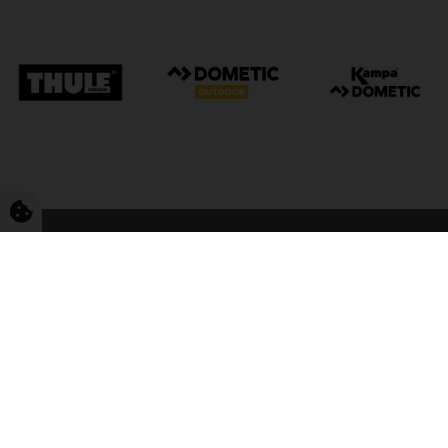
FriCamping Tarp
Kvalitet til camping