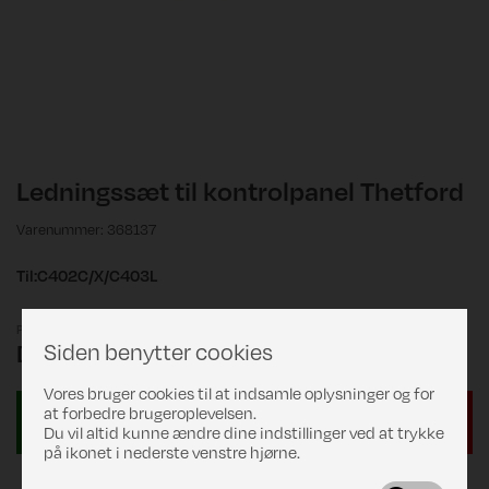
Ledningssæt til kontrolpanel Thetford
Varenummer: 368137
Til:C402C/X/C403L
Pris
Siden benytter cookies
DKK 109,00
Vores bruger cookies til at indsamle oplysninger og for
at forbedre brugeroplevelsen.
Du vil altid kunne ændre dine indstillinger ved at trykke
på ikonet i nederste venstre hjørne.