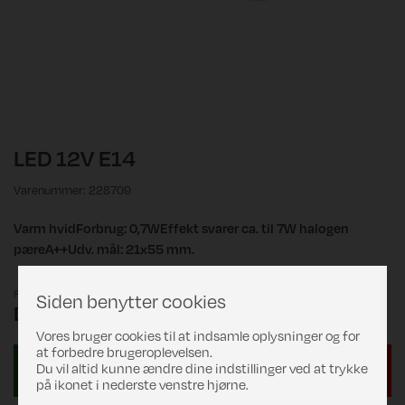
LED 12V E14
Varenummer: 228709
Varm hvidForbrug: 0,7WEffekt svarer ca. til 7W halogen
pæreA++Udv. mål: 21x55 mm.
Pris
Siden benytter cookies
DKK 119,00
Vores bruger cookies til at indsamle oplysninger og for
at forbedre brugeroplevelsen.
Du vil altid kunne ændre dine indstillinger ved at trykke
på ikonet i nederste venstre hjørne.