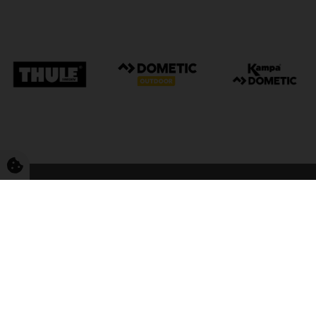
FriCamping Tarp
Kvalitet til camping