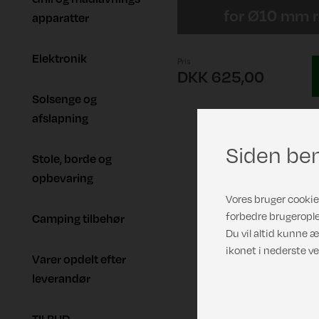
for Ø10 mm 
apparatter
Elektronik
Pris
DKK 625,00
Solsenge og
afslapning
Siden ben
Stole, borde og
opbevaring
Vores bruger cookies
forbedre brugerople
Camping tilbehør
Du vil altid kunne æ
ikonet i nederste ve
Varer opdelt efter
leverandør
TILBUD