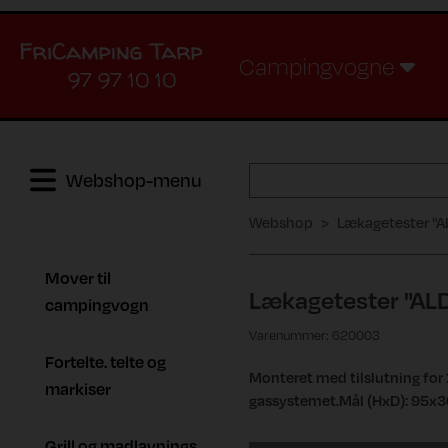
Campingvogne
97 97 10 10
Webshop-menu
Webshop
Lækagetester "A
Mover til
Lækagetester "AL
campingvogn
Varenummer: 620003
Fortelte. telte og
Monteret med tilslutning for
markiser
gassystemet.Mål (HxD): 95x3
Grill og madlavnings