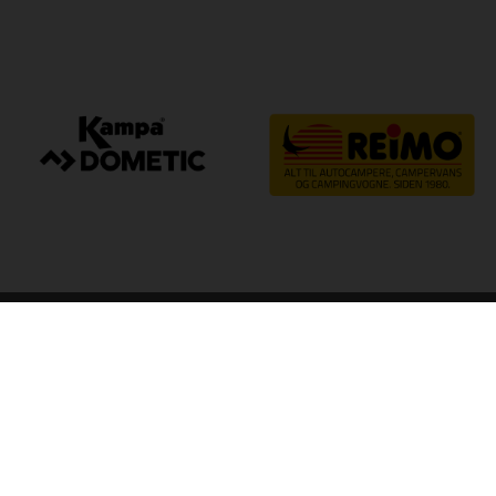
arp
Kvalitet til camping