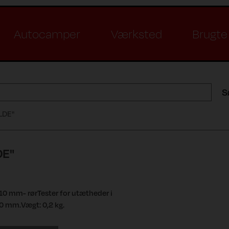
Autocamper
Værksted
Brugte 
S
LDE"
DE"
 10 mm- rørTester for utætheder i
0 mm.Vægt: 0,2 kg.