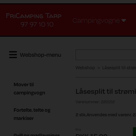
Campingvogne
97 97 10 10
Webshop-menu
Webshop
Låsesplit til st
Mover til
Låsesplit til strø
campingvogn
Varenummer: 220152
Fortelte. telte og
2 stk.Anvendes med varenr. 
markiser
Pris
Grill og madlavnings