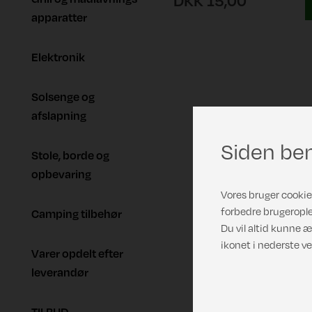
DKK 15,00
apparatter
Elektronik
Solsenge og
afslapning
Siden ben
Stole, borde og
opbevaring
Vores bruger cookies
forbedre brugerople
Camping tilbehør
Du vil altid kunne æ
ikonet i nederste ve
Varer opdelt efter
leverandør
TILBUD