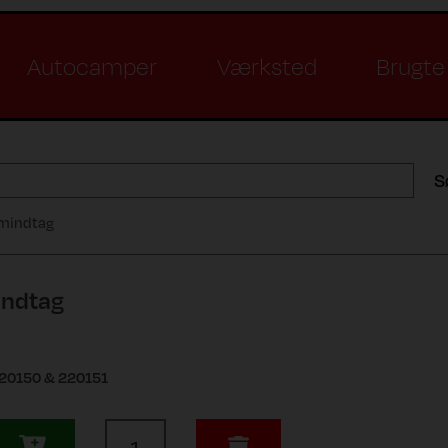
Autocamper
Værksted
Brugte 
S
rømindtag
mindtag
220150 & 220151