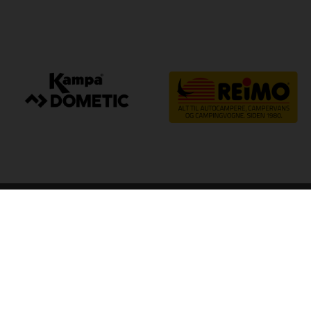
arp
Kvalitet til camping