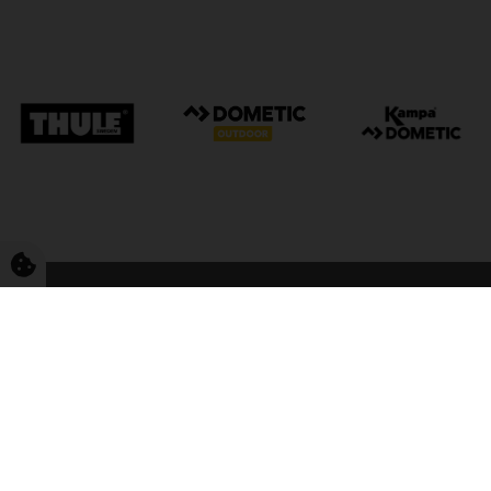
FriCamping Tarp
Kvalitet til camping