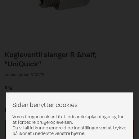
Kugleventil slanger R &half;
"UniQuick"
Varenummer: 319576
R ½
Siden benytter cookies
Pris
DKK 149,00
Vores bruger cookies til at indsamle oplysninger og for
at forbedre brugeroplevelsen.
Du vil altid kunne ændre dine indstillinger ved at trykke
på ikonet i nederste venstre hjørne.