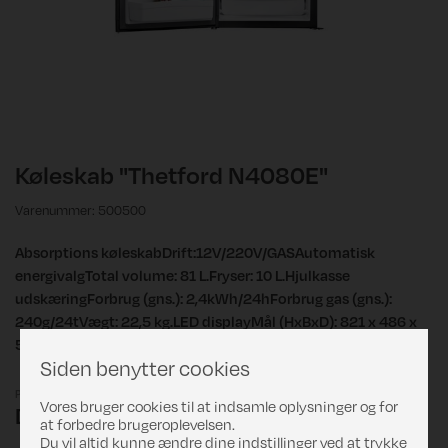
Køleskab "Thetford N4080E"
Varenummer: 500500
Absorptions køleskabDrift:12V/220V/GASAutomatisk
energivalgTotal volume: 81 L.Fryser: 10 L.Hjulkasse
udskæringForbrug (gns.): 2,4kWh/24hForbrug gas (gns.):
240g/24tVægt: 22,5 kg.LED displayMål (HxBxD): 821 x 486 x
543 mm.Hængsel venstre/højre
Siden benytter cookies
Pris
Vores bruger cookies til at indsamle oplysninger og for
DKK 10.089,00
at forbedre brugeroplevelsen.
Du vil altid kunne ændre dine indstillinger ved at trykke