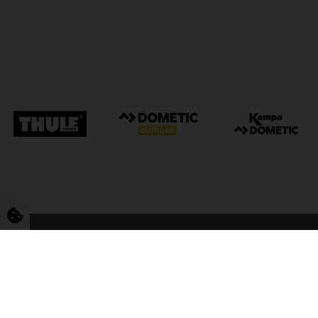
FriCamping Tarp
Kvalitet til camping