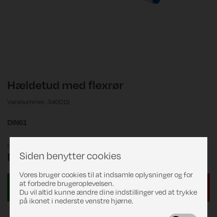
Hældetud med flexrør
Varenummer: 340015
DIN61
Pris
Siden benytter cookies
DKK 79,00
Vores bruger cookies til at indsamle oplysninger og for
at forbedre brugeroplevelsen.
Du vil altid kunne ændre dine indstillinger ved at trykke
på ikonet i nederste venstre hjørne.