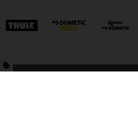
FriCamping Tarp
Kvalitet til camping