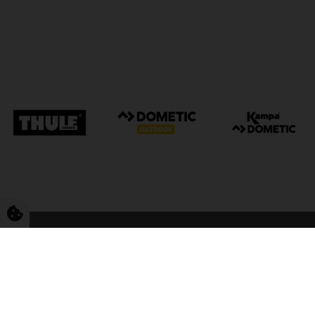
FriCamping Tarp
Kvalitet til camping