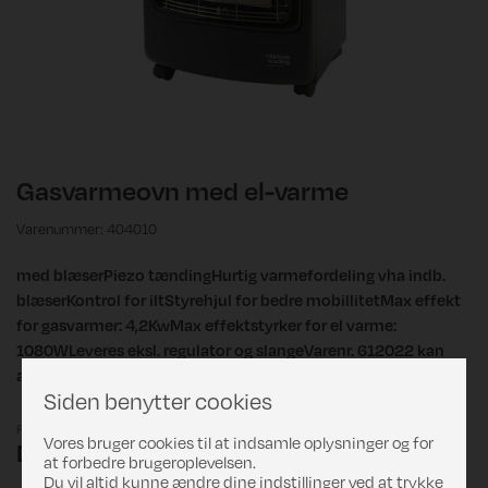
Gasvarmeovn med el-varme
Varenummer: 404010
med blæserPiezo tændingHurtig varmefordeling vha indb.
blæserKontrol for iltStyrehjul for bedre mobillitetMax effekt
for gasvarmer: 4,2KwMax effektstyrker for el varme:
1080WLeveres eksl. regulator og slangeVarenr. 612022 kan
anvendes
Siden benytter cookies
Pris
Vores bruger cookies til at indsamle oplysninger og for
DKK 999,00
at forbedre brugeroplevelsen.
Du vil altid kunne ændre dine indstillinger ved at trykke