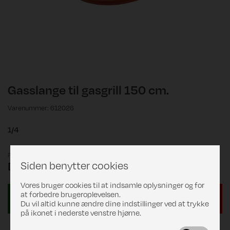
Gasslange til gasgrill 150 cm.
Varenummer: 612026
1/4
Pris
Siden benytter cookies
DKK 79,00
Vores bruger cookies til at indsamle oplysninger og for
at forbedre brugeroplevelsen.
Du vil altid kunne ændre dine indstillinger ved at trykke
på ikonet i nederste venstre hjørne.