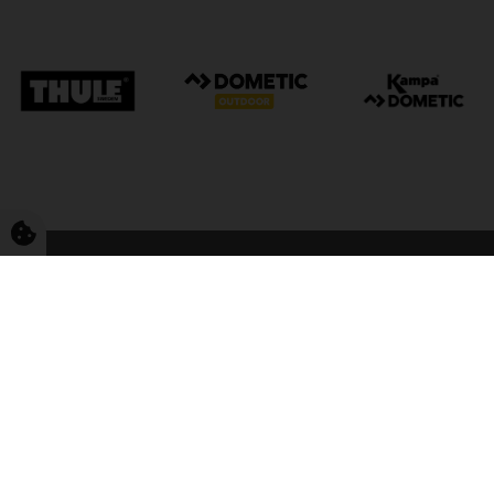
FriCamping Tarp
Kvalitet til camping