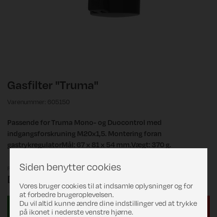
Gasfilter "Truma"
Varenummer: 605150
Passende for Truma Mono- og Duocontrol med
indgangsforskruning M20x1,5. Montering foran
gastrykregulatorMål: 67 x 81 x 54 mm.Vægt: 370 g.
Siden benytter cookies
Pris
DKK 471,00
Vores bruger cookies til at indsamle oplysninger og for
at forbedre brugeroplevelsen.
Du vil altid kunne ændre dine indstillinger ved at trykke
på ikonet i nederste venstre hjørne.