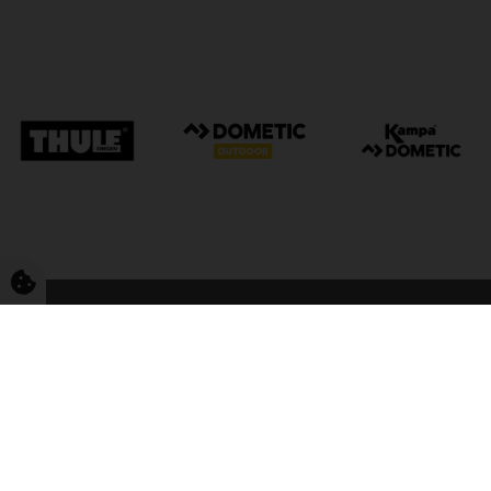
FriCamping Tarp
Kvalitet til camping