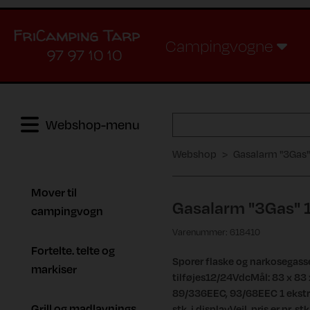
Campingvogne
97 97 10 10
Webshop-menu
Webshop
Gasalarm "3Gas
Mover til
Gasalarm "3Gas" 
campingvogn
Varenummer: 618410
Fortelte. telte og
Sporer flaske og narkosegasser
markiser
tilføjes12/24VdcMål: 83 x 83
89/336EEC, 93/68EEC 1 ekstr
Grill og madlavnings
stk. i displayVejl. pris er pr. stk