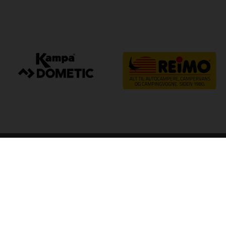
arp
Kvalitet til camping