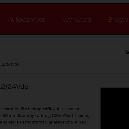
Autocamper
Værksted
Brugte 
S
" 12/24Vdc
12/24Vdc
 samt kulilte hvis specifik kulilte sensor
 x 36 mm.Standby forbrug: 100mACertificering:
a sensor kan monteres Signalstyrke: 80db10
.