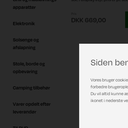
apparatter
Pris
DKK 669,00
Elektronik
Solsenge og
afslapning
Siden ben
Stole, borde og
opbevaring
Vores bruger cookies
forbedre brugerople
Camping tilbehør
Du vil altid kunne æ
ikonet i nederste ve
Varer opdelt efter
leverandør
TILBUD