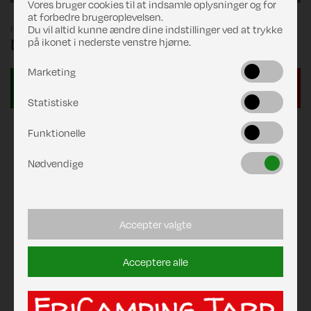
Vores bruger cookies til at indsamle oplysninger og for
at forbedre brugeroplevelsen.
Du vil altid kunne ændre dine indstillinger ved at trykke
Pris
DKK 1.615,00
på ikonet i nederste venstre hjørne.
Marketing
Statistiske
Funktionelle
Nødvendige
Accepter valgte
Acceptere alle