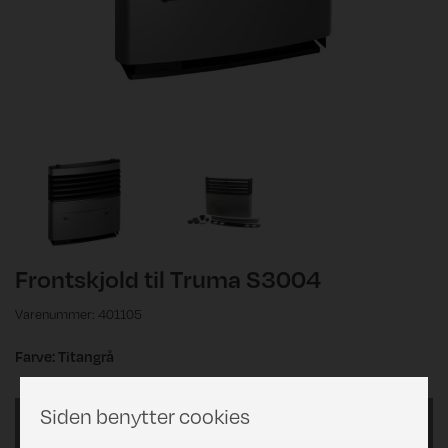
Frontskjold til Truma S3004
Varenummer: 401105
Farve: Titangrå
Siden benytter cookies
Frontskjold til Truma S3004