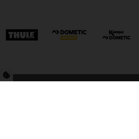
FriCamping Tarp
Kvalitet til camping