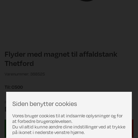
Flyder med magnet til affaldstank
Thetford
Varenummer: 368525
Til: C500
Siden benytter cookies
Pris
DKK 207,00
Vores bruger cookies til at indsamle oplysninger og for
at forbedre brugeroplevelsen.
Du vil altid kunne ændre dine indstillinger ved at trykke
på ikonet i nederste venstre hjørne.